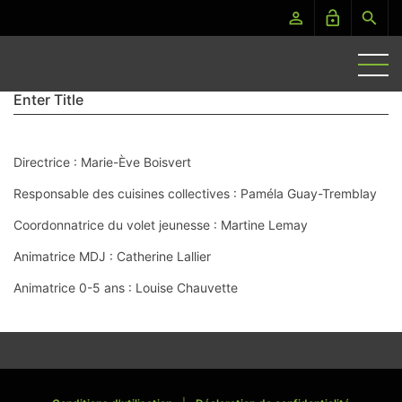
perm_identity
lock_open
search
Enter Title
Directrice : Marie-Ève Boisvert
Responsable des cuisines collectives : Paméla Guay-Tremblay
Coordonnatrice du volet jeunesse : Martine Lemay
Animatrice MDJ : Catherine Lallier
Animatrice 0-5 ans : Louise Chauvette